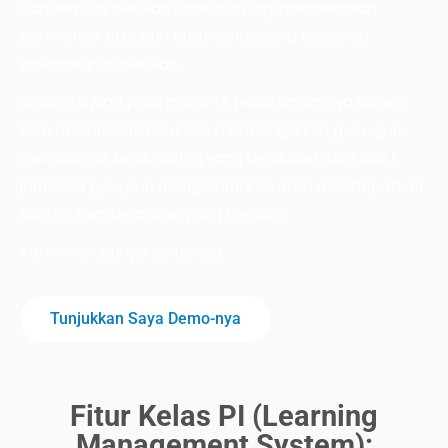
pandemi ini, sekolah tidak bisa lagi menawarkan
permainan ataupun buku cerita yang biasanya
disediakan di sekolah.
Selain itu juga para murid TK pada umumnya kurang
bisa berkonsentrasi untuk mendengarkan guru-guru
berbicara di kelas daring yang berdurasi lebih dari 1
jam.Para guru pun mengalami kesulitan mendapatkan
konten pembelajaran yang menarik.
Kami mempunyai solusinya.
Tunjukkan Saya Demo-nya
Fitur Kelas PI (Learning
Management System):