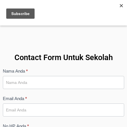
Contact Form Untuk Sekolah
Inquiry
Nama Anda
*
Kelas
Primaindisoft
Email Anda
*
No HP Anda
*