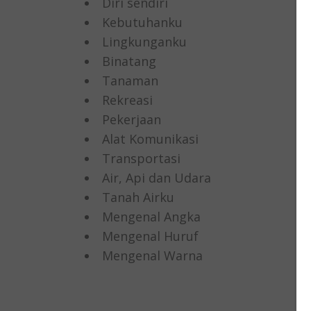
Diri sendiri
Kebutuhanku
Lingkunganku
Binatang
Tanaman
Rekreasi
Pekerjaan
Alat Komunikasi
Transportasi
Air, Api dan Udara
Tanah Airku
Mengenal Angka
Mengenal Huruf
Mengenal Warna