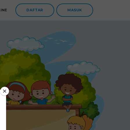
INE
DAFTAR
MASUK