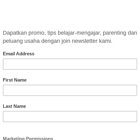
a mengembangkan
tutorial dan latihan soal:
 dan bahasa Inggris
olving)
l: