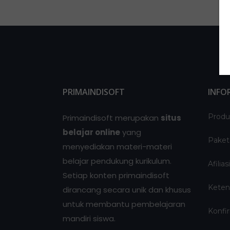
PRIMAINDISOFT
INFO
Produ
Primaindisoft merupakan
situs
belajar online
yang
Paket
menyediakan materi-materi
belajar pendukung kurikulum.
Afilia
Setiap konten primaindisoft
Keten
dirancang secara unik dan khusus
untuk membantu pembelajaran
Konfi
mandiri siswa.