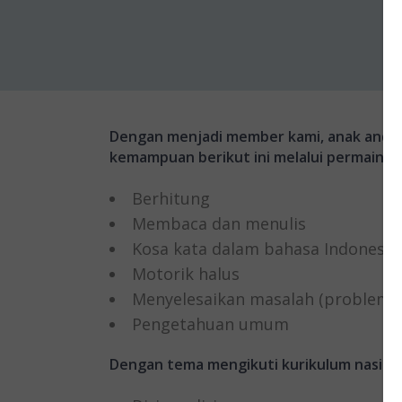
Dengan menjadi member kami, anak and
kemampuan berikut ini melalui permainan, 
Berhitung
Membaca dan menulis
Kosa kata dalam bahasa Indonesia
Motorik halus
Menyelesaikan masalah (problem s
Pengetahuan umum
Dengan tema mengikuti kurikulum nasiona