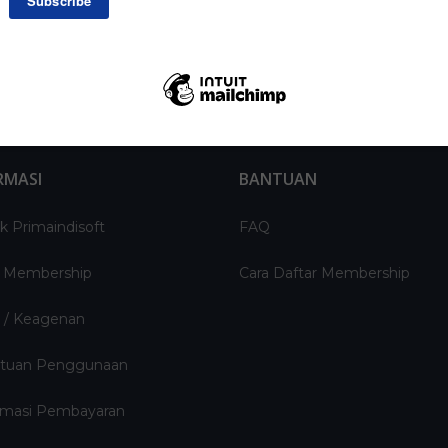
RMASI
BANTUAN
k Primaindisoft
FAQ
 Membership
Cara Daftar Membership
si / Keagenan
tuan Penggunaan
rmasi Pembayaran