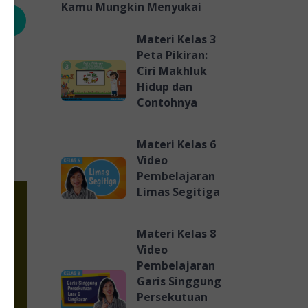
Kamu Mungkin Menyukai
Materi Kelas 3
Peta Pikiran:
Ciri Makhluk
Hidup dan
Contohnya
Materi Kelas 6
Video
Pembelajaran
Limas Segitiga
Materi Kelas 8
Video
Pembelajaran
Garis Singgung
Persekutuan