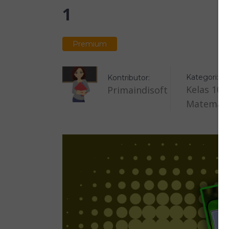
1
Premium
Kategori:
Kontributor:
Kelas 10
Primaindisoft
Matemati