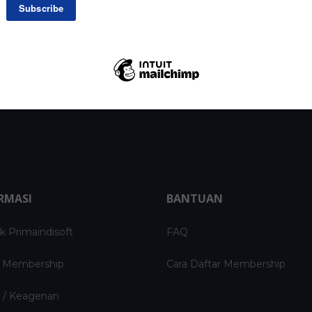
an akan diajarkan tentang pengertian matriks dengan cara
RMASI
BANTUAN
k Primaindisoft
FAQ
 Membership
Cara Daftar Membership
si / Keagenan