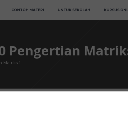
CONTOH MATERI
UNTUK SEKOLAH
KURSUS ONL
0 Pengertian Matrik
n Matriks 1
ertian Matriks