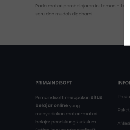
Pada materi pembelajaran ini teman – tem
seru dan mudah dipahami
PRIMAINDISOFT
INFO
Produ
Primaindisoft merupakan
situs
belajar online
yang
Paket
menyediakan materi-materi
belajar pendukung kurikulum.
Afilia
Setiap konten primaindisoft