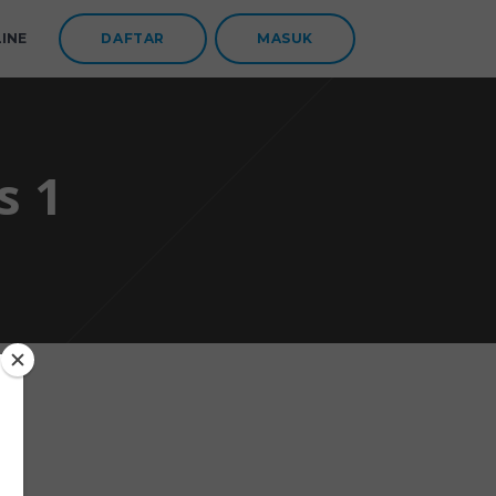
INE
DAFTAR
MASUK
s 1