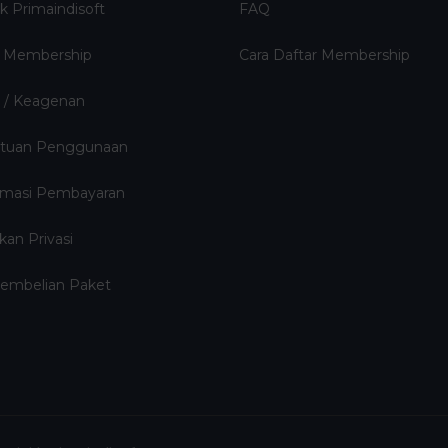
k Primaindisoft
FAQ
 Membership
Cara Daftar Membership
si / Keagenan
tuan Penggunaan
rmasi Pembayaran
kan Privasi
embelian Paket