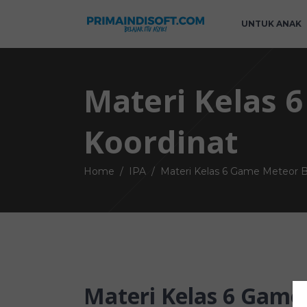
UNTUK ANAK
Materi Kelas
Koordinat
Home
/
IPA
/
Materi Kelas 6 Game Meteor 
Materi Kelas 6 Game