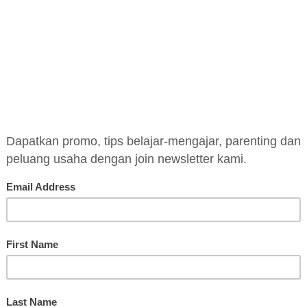
rdinat
BELAJAR SEKARANG
6