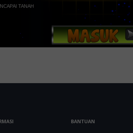
RMASI
BANTUAN