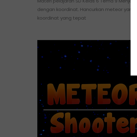
Materi pelajaran SD Kelas 6 Tema 9 Menjel
dengan koordinat. Hancurkan meteor yan
koordinat yang tepat