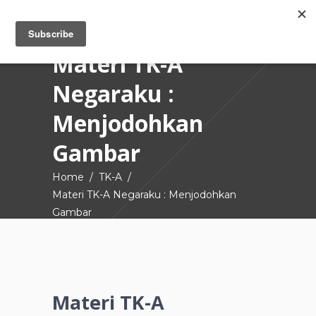
Materi TK-A
Negaraku :
Menjodohkan
Gambar
Home
/
TK-A
/
Materi TK-A Negaraku : Menjodohkan
Gambar
Materi TK-A