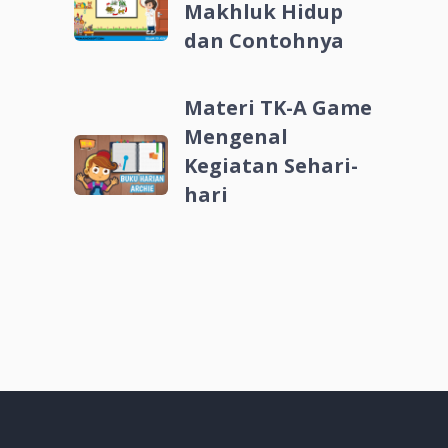
Makhluk Hidup
dan Contohnya
Materi TK-A Game
Mengenal
Kegiatan Sehari-
hari