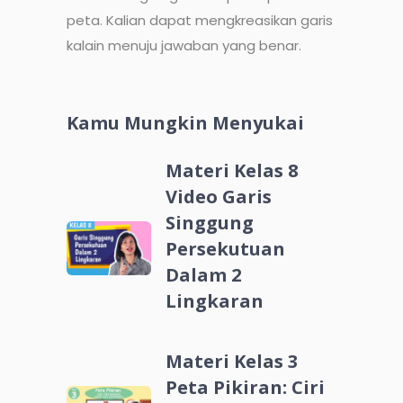
peta. Kalian dapat mengkreasikan garis
kalain menuju jawaban yang benar.
Kamu Mungkin Menyukai
Materi Kelas 8
Video Garis
Singgung
Persekutuan
Dalam 2
Lingkaran
Materi Kelas 3
Peta Pikiran: Ciri