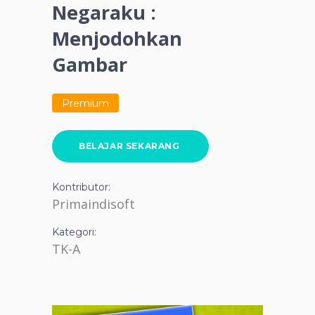
Negaraku :
Menjodohkan
Gambar
Premium
BELAJAR SEKARANG
Kontributor:
Primaindisoft
Kategori:
TK-A